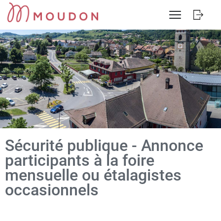
Contenu
En tête
Page d'accueil
Accèder à la navigation
Accèder au contenu
Accèder à l'outil de recherche
Accèder à la table des matières
Sécurité publique - Annonce
participants à la foire
mensuelle ou étalagistes
occasionnels