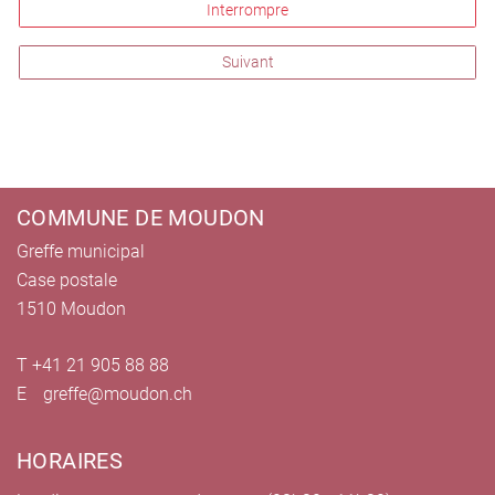
Interrompre
Suivant
Pied de page
COMMUNE DE MOUDON
Greffe municipal
Case postale
1510 Moudon
T +41 21 905 88 88
E
greffe@moudon.ch
HORAIRES