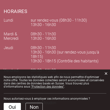
HORAIRES
Lundi
sur rendez-vous (08h30 - 11h30)
13h30 - 16h30
Mardi &
08h30 - 11h30
Mercredi
13h30 - 16h30
Jeudi
08h30 - 11h30
13h30 - 16h30 (sur rendez-vous jusqu'à
18h15)
13h30 - 18h15 (Contrôle des habitants)
Vendredi
08h30 - 11h30
×
sur rendez-vous (13h30 - 16h30)
Statistiques web
Nous employons les statistiques web afin de nous permettre d'optimiser
notre offre. Toutes les données collectées seront anonymisées et conservées
dans des centres de données basés en Suisse. Vous trouvez plus
d'informations sous
“Protection des données“
.
Nous autorisez-vous à employer ces informations anonymisées ?
© 2026 Commune de Moudon
Oui
Non