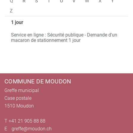
Q
R
S
T
U
V
W
X
Y
Z
1 jour
Service en ligne : Sécurité publique - Demande d'un
macaron de stationnement 1 jour
Pied de page
COMMUNE DE MOUDON
Greffe municipal
Case postale
1510 Moudon
T +41 21 905 88 88
E
greffe@moudon.ch